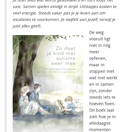
Je doet alles wat wordt geadviseerd en toch loopt het
vast. Samen spelen eindigt in strijd. Uitstapjes kosten te
veel energie. Steeds vaker pas je je leven aan om
escalaties te voorkomen. Je twijfelt aan jezelf, terwijl je
juist alles geeft.
De weg
vooruit ligt
niet in nóg
meer
oefenen,
maar in
stoppen met
wat niet werkt
en in samen
zijn, zonder
steeds iets te
hoeven fixen.
Dit boek laat
zien hoe je in
alledaagse
momenten