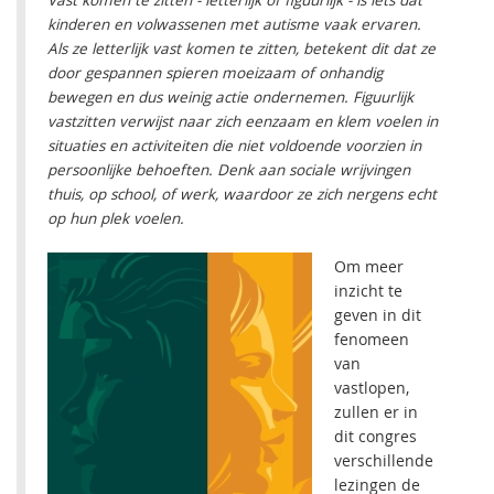
Vast komen te zitten - letterlijk of figuurlijk - is iets dat
kinderen en volwassenen met autisme vaak ervaren.
Als ze letterlijk vast komen te zitten, betekent dit dat ze
door gespannen spieren moeizaam of onhandig
bewegen en dus weinig actie ondernemen. Figuurlijk
vastzitten verwijst naar zich eenzaam en klem voelen in
situaties en activiteiten die niet voldoende voorzien in
persoonlijke behoeften. Denk aan sociale wrijvingen
thuis, op school, of werk, waardoor ze zich nergens echt
op hun plek voelen.
Om meer
inzicht te
geven in dit
fenomeen
van
vastlopen,
zullen er in
dit congres
verschillende
lezingen de